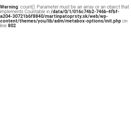
Warning
: count(): Parameter must be an array or an object that
implements Countable in
/data/0/1/016c74b2-746b-4fbf-
a204-30721b6f8840/martinpatoprsty.sk/web/wp-
content/themes/you/lib/adm/metabox-options/init.php
on
line
802
Všeobecne záväzné nariadenie
o verejných zhromaždeniach
v Ružinove
Snáď najväčší problém Ružinove je neregulovaná
výstavba a pred očami nám miznú zelené plochy, kde
sme sa ako deti hrávali. Obyvatelia sú často bezradní,