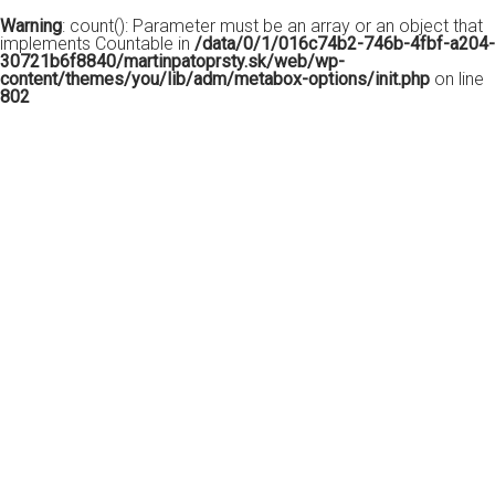
Warning
: count(): Parameter must be an array or an object that
implements Countable in
/data/0/1/016c74b2-746b-4fbf-a204-
30721b6f8840/martinpatoprsty.sk/web/wp-
content/themes/you/lib/adm/metabox-options/init.php
on line
802
Elektronická pošta na
Bratislavskej župe
Ako poslanci máme možnosť interpelovať úrad v
rôznych veciach jeho pôsobenia. Veľa krát túto
možnosť využívame v prípade, že obyvatelia
nedostanú odpoveď z úradu a obrátia sa na nás. Nám
ako poslancom musia v stanovenej lehote odpovedať.