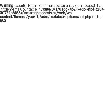
Warning
: count(): Parameter must be an array or an object that
implements Countable in
/data/0/1/016c74b2-746b-4fbf-a204-
30721b6f8840/martinpatoprsty.sk/web/wp-
content/themes/you/lib/adm/metabox-options/init.php
on line
802
Zastavenie používania
škodlivého prípravku Roundup
Nedávno sa nám podarilo zastaviť používanie prípravku
na odstraňovanie buriny Roundup od firmy Monsanto v
Ružinove. Pre tých, ktorí ho nepoznajú krátke
predstavenie tohto úžasného výdobytku modernej
chémie: hlavnou zložkou prípravku je Glyfosát, ktorý je